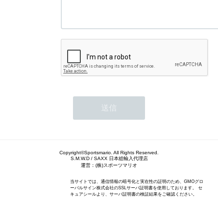
Copyright©Sportsmario. All Rights Reserved.
S.M.W.D / SAXX 日本総輸入代理店
運営：(株)スポーツマリオ
当サイトでは、通信情報の暗号化と実在性の証明のため、GMOグロ
ーバルサイン株式会社のSSLサーバ証明書を使用しております。 セ
キュアシールより、サーバ証明書の検証結果をご確認ください。